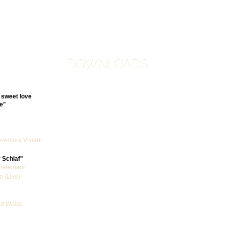
en DOWNLOADS
 sweet love
te"
ventura Viviani
Schlaf"
 Telemann
e (Live)
ld Weiss