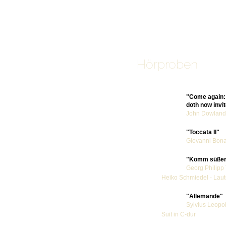
Hörprob
"Come again:
doth now invi
John Dowland
"Toccata II"
Giovanni Bona
"Komm süßer 
Georg Philipp
Heiko Schmiedel - Laut
"Allemande"
Sylvius Leopo
Suit in C-dur