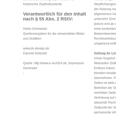
historische Zupfinstrumente
Verpflichtunge
der Nutzung vo
Verantwortlich für den Inhalt
allgemeinen Ge
nach § 55 Abs. 2 RStV:
unberührt. Eine
jedoch erst ab 
Heiko Schmiedel
einer konkreten
Quellenangaben für die verwendeten Bilder
Bekanntwerden
und Grafiken:
Rechtsverletzu
umgehend entf
www.dn-design.de
Danniel Nötzoldt
Haftung für Li
Unser Angebot e
Quelle: http://www.e-recht24.de, Impressum
Webseiten Dritt
Generator
Einfluss haben.
:
fremden Inhalt
übernehmen. Für
Seiten ist stets
Betreiber der S
verlinkten Seit
Verlinkung auf
überprüft. Rech
Zeitpunkt der V
permanente inha