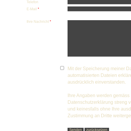
Telefon
E-Mail
*
Ihre Nachricht
*
Mit der Speicherung meiner Da
automatisierten Dateien erklär
ausdrücklich einverstanden.
Ihre Angaben werden gemäss 
Datenschutzerklärung streng v
und keinesfalls ohne Ihre ausd
Zustimmung an Dritte weiterg