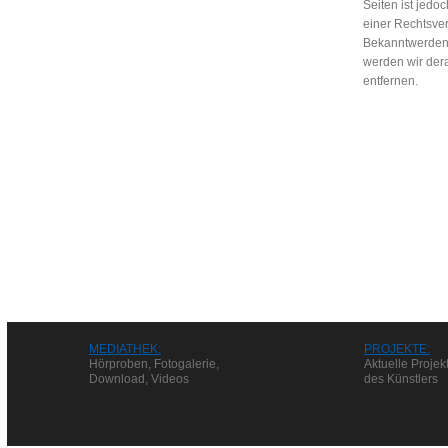
Seiten ist jedo
einer Rechtsver
Bekanntwerden
werden wir der
entfernen.
MEDIATHEK:
PROJEKTE:
Hörproben, Fotogalerie,
Aktuelle Projek
Download, Videos
des Künstlers