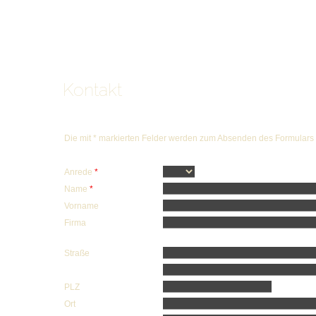
Kontakt
Die mit * markierten Felder werden zum Absenden des Formulars 
Anrede
*
Name
*
Vorname
Firma
Straße
PLZ
Ort