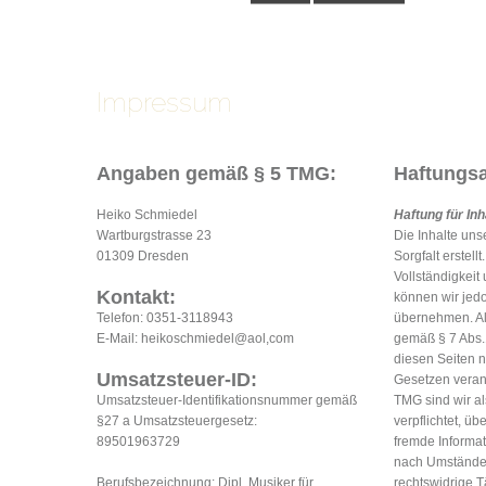
Impressum
Angaben gemäß § 5 TMG:
Haftungs
Heiko Schmiedel
Haftung für Inh
Wartburgstrasse 23
Die Inhalte uns
01309 Dresden
Sorgfalt erstellt
Vollständigkeit 
Kontakt:
können wir jed
Telefon: 0351-3118943
übernehmen. Al
E-Mail: heikoschmiedel@aol,com
gemäß § 7 Abs.1
diesen Seiten 
Umsatzsteuer-ID:
Gesetzen verant
Umsatzsteuer-Identifikationsnummer gemäß
TMG sind wir al
§27 a Umsatzsteuergesetz:
verpflichtet, üb
89501963729
fremde Informa
nach Umständen
Berufsbezeichnung: Dipl. Musiker für
rechtswidrige T