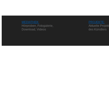
MEDIATHEK:
PROJEKTE:
Hörproben, Fotogalerie,
Aktuelle Projek
Download, Videos
des Künstlers